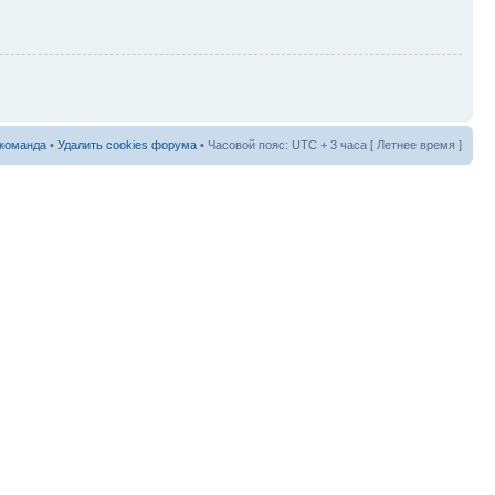
команда
•
Удалить cookies форума
• Часовой пояс: UTC + 3 часа [ Летнее время ]