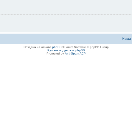
Наша 
Создано на основе
phpBB
® Forum Software © phpBB Group
Русская поддержка phpBB
Protected by
Anti-Spam ACP