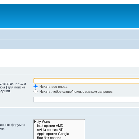
ультатах, и
-
для
Искать все слова
олом
|
для поиска
адения.
Искать любое слово/поиск с языком запросов
оженных форумах
же.