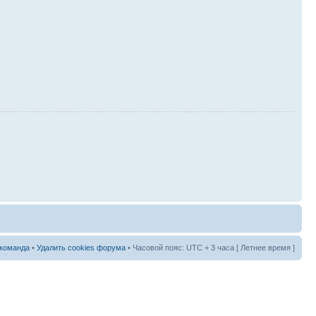
команда
•
Удалить cookies форума
• Часовой пояс: UTC + 3 часа [ Летнее время ]