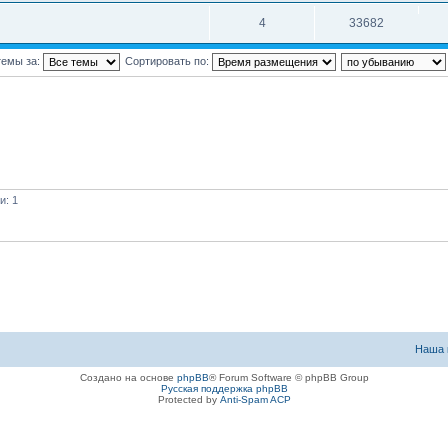
4
33682
темы за:
Сортировать по:
и: 1
Наша 
Создано на основе
phpBB
® Forum Software © phpBB Group
Русская поддержка phpBB
Protected by
Anti-Spam ACP