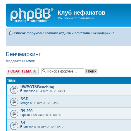
Клуб нефанатов
Мы лечим от фанатизма!
Список форумов
‹
Комната отдыха и оффтопа
‹
Бенчмаркинг
Бенчмаркинг
Модератор:
Хмеля
Начать новую тему
ТЕМЫ
HWBOT&Benching
sheffline
» 04 окт 2012, 14:21
SSD
kvaga
» 05 окт 2012, 23:59
R9 290
Opium
» 09 июн 2014, 04:50
3d
MrSlon
» 01 окт 2012, 00:12