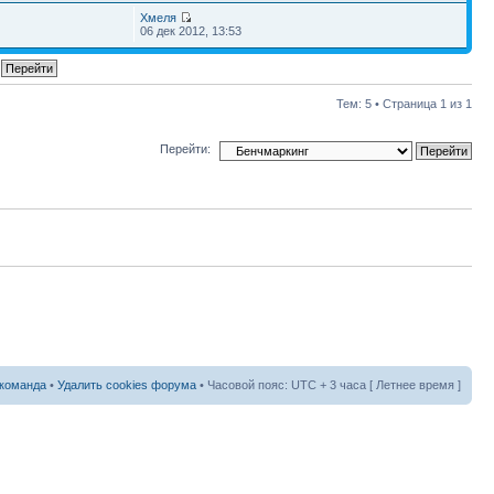
Хмеля
06 дек 2012, 13:53
Тем: 5 • Страница
1
из
1
Перейти:
команда
•
Удалить cookies форума
• Часовой пояс: UTC + 3 часа [ Летнее время ]