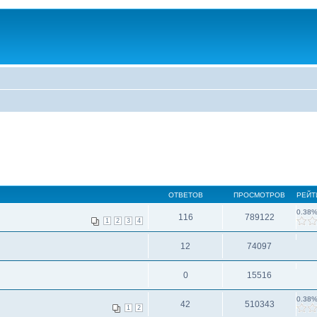
ОТВЕТОВ
ПРОСМОТРОВ
РЕЙТ
0.38
116
789122
1
2
3
4
12
74097
0
15516
0.38
42
510343
1
2