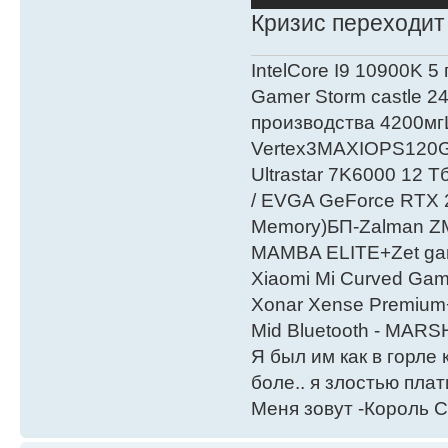
Кризис переходи
IntelСore I9 10900K 5
Gamer Storm castle 2
производства 4200мг
Vertex3MAXIOPS120
Ultrastar 7K6000 12
/ EVGA GeForce RTX
Мemory)БП-Zalman 
MAMBA ELITE+Zet gami
Xiaomi Mi Curved Gam
Xonar Xense Premium+
Mid Bluetooth - MARS
Я был им как в горле 
боле.. я злостью плати
Меня зовут -Король С