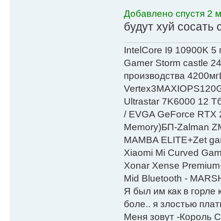
Добавлено спустя 2 м
будут хуй сосать с
IntelСore I9 10900K 5
Gamer Storm castle 2
производства 4200мг
Vertex3MAXIOPS120
Ultrastar 7K6000 12
/ EVGA GeForce RTX
Мemory)БП-Zalman 
MAMBA ELITE+Zet gami
Xiaomi Mi Curved Gam
Xonar Xense Premium+
Mid Bluetooth - MARS
Я был им как в горле 
боле.. я злостью плати
Меня зовут -Король С