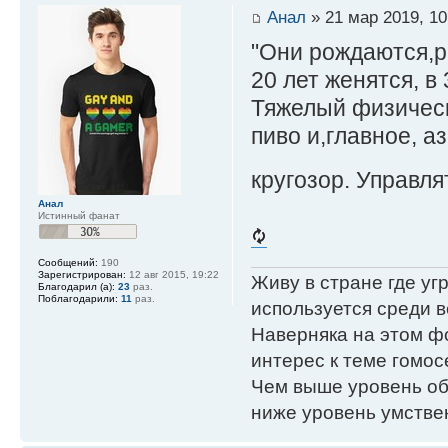
Анал
» 21 мар 2019, 10
"Они рождаются,ра
20 лет женятся, в
Тяжелый физическ
пиво и,главное, а
кругозор. Управля
Анал
Истинный фанат
Сообщений:
190
Зарегистрирован:
12 авг 2015, 19:22
Живу в стране где у
Благодарил (а):
23
раз.
Поблагодарили:
11
раз.
используется среди в
Наверняка на этом ф
интерес к теме гомос
Чем выше уровень об
ниже уровень умстве