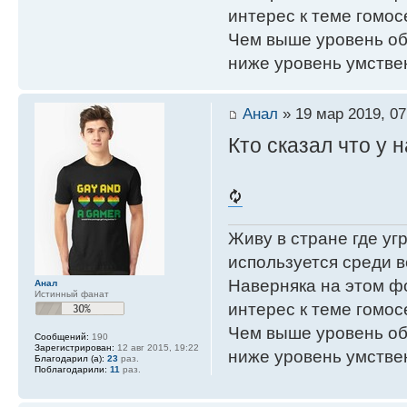
интерес к теме гомос
Чем выше уровень об
ниже уровень умстве
Анал
» 19 мар 2019, 07
Кто сказал что у 
Живу в стране где у
используется среди в
Наверняка на этом ф
Анал
Истинный фанат
интерес к теме гомос
Чем выше уровень об
Сообщений:
190
Зарегистрирован:
12 авг 2015, 19:22
ниже уровень умстве
Благодарил (а):
23
раз.
Поблагодарили:
11
раз.