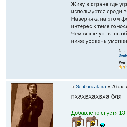
Живу в стране где у
используется среди в
Наверняка на этом ф
интерес к теме гомос
Чем выше уровень об
ниже уровень умстве
За э
Senb
Рейт
Senbonzakura
» 26 фев
пхахвхахвха бля
Добавлено спустя 13 