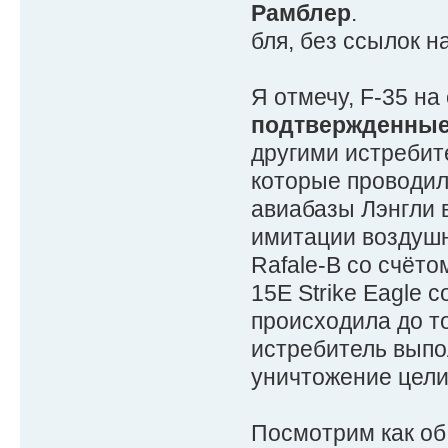
Рамблер
.
бля, без ссылок н
Я отмечу, F-35 н
подтвержденные
другими истребите
которые проводили
авиабазы Лэнгли в
имитации воздушн
Rafale-В со счётом
15E Strike Eagle 
происходила до то
истребитель выпо
уничтожение цели 
Посмотрим как об