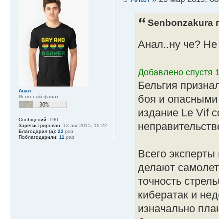
Senbonzakura п
Анал..ну че? Не
Добавлено спустя 1
Бельгия призна
Анал
боя и опасными
Истинный фанат
издание Le Vif 
Сообщений:
190
неправительств
Зарегистрирован:
12 авг 2015, 19:22
Благодарил (а):
23
раз.
Поблагодарили:
11
раз.
Всего эксперты
делают самолет
точность стрель
кибератак и нед
изначально пла