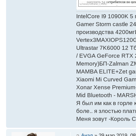
IntelСore I9 10900K 5
Gamer Storm castle 2
производства 4200мг
Vertex3MAXIOPS120
Ultrastar 7K6000 12
/ EVGA GeForce RTX
Мemory)БП-Zalman 
MAMBA ELITE+Zet gami
Xiaomi Mi Curved Gam
Xonar Xense Premium+
Mid Bluetooth - MARS
Я был им как в горле 
боле.. я злостью плати
Меня зовут -Король С
Анал
» 29 мар 2019, 08