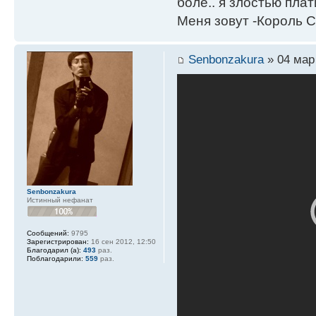
боле.. я злостью плати
Меня зовут -Король С
Senbonzakura
» 04 мар 
Senbonzakura
Истинный нефанат
Сообщений:
9795
Зарегистрирован:
16 сен 2012, 12:50
Благодарил (а):
493
раз.
Поблагодарили:
559
раз.