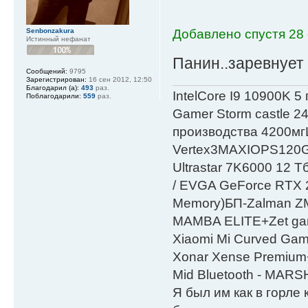
Senbonzakura
Добавлено спустя 28 
Истинный нефанат
Панин..заревнует
Сообщений:
9795
Зарегистрирован:
16 сен 2012, 12:50
Благодарил (а):
493
раз.
IntelСore I9 10900K 5
Поблагодарили:
559
раз.
Gamer Storm castle 2
производства 4200мг
Vertex3MAXIOPS120
Ultrastar 7K6000 12
/ EVGA GeForce RTX
Мemory)БП-Zalman 
MAMBA ELITE+Zet gami
Xiaomi Mi Curved Gam
Xonar Xense Premium+
Mid Bluetooth - MARS
Я был им как в горле 