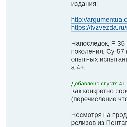
издания:
http://argumentua.co
https://tvzvezda.ru
Напоследок, F-35
поколения, Су-57
опытных испытани
а 4+.
Добавлено спустя 41 
Как конкретно со
(перечисление чт
Несмотря на прод
релизов из Пента