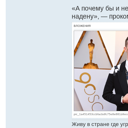
«А почему бы и не
надену», — проко
ВЛОЖЕНИЯ
pic_1a451453ccbfacbdfc75e8e881d4ecc
Живу в стране где у