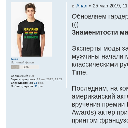
Анал
» 25 мар 2019, 11
Обновляем гардер
(((
Знаменитости м
Эксперты моды за
мужчины начали м
Анал
классическими ру
Истинный фанат
Time.
Сообщений:
190
Зарегистрирован:
12 авг 2015, 19:22
Благодарил (а):
23
раз.
Последним, на ко
Поблагодарили:
11
раз.
американский акт
вручения премии 
Awards) актер пр
принтом французск