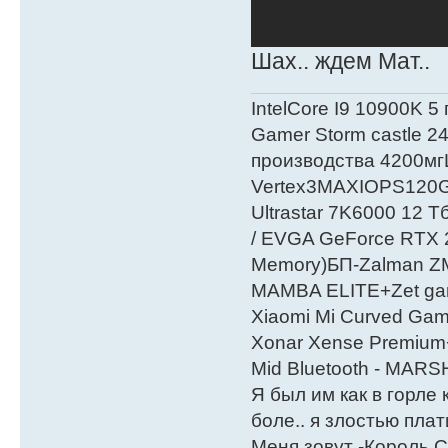
Шах.. ждем Мат..
IntelСore I9 10900K 5
Gamer Storm castle 2
производства 4200мг
Vertex3MAXIOPS120
Ultrastar 7K6000 12
/ EVGA GeForce RTX
Мemory)БП-Zalman 
MAMBA ELITE+Zet gami
Xiaomi Mi Curved Gam
Xonar Xense Premium+
Mid Bluetooth - MARS
Я был им как в горле 
боле.. я злостью плати
Меня зовут -Король С