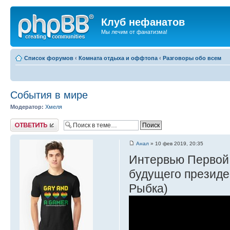
Клуб нефанатов
Мы лечим от фанатизма!
Список форумов
‹
Комната отдыха и оффтопа
‹
Разговоры обо всем
События в мире
Модератор:
Хмеля
Ответить
Анал
» 10 фев 2019, 20:35
Интервью Первой 
будущего президе
Рыбка)