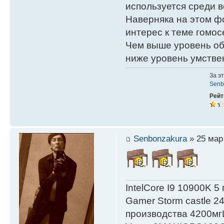
используется среди в
Наверняка на этом ф
интерес к теме гомос
Чем выше уровень об
ниже уровень умстве
За э
Senb
Рейт
Senbonzakura
» 25 мар 
IntelСore I9 10900K 5
Gamer Storm castle 2
производства 4200мг