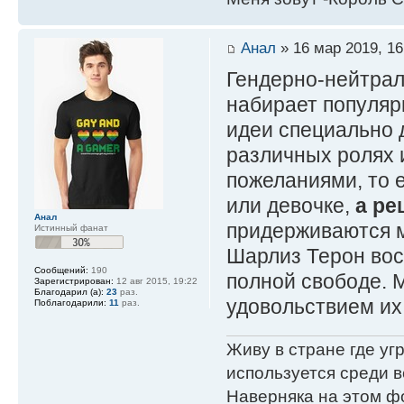
Анал
» 16 мар 2019, 16
Гендерно-нейтрал
набирает популяр
идеи специально 
различных ролях и
пожеланиями, то е
или девочке,
а ре
Анал
придерживаются м
Истинный фанат
Шарлиз Терон вос
Сообщений:
190
полной свободе. 
Зарегистрирован:
12 авг 2015, 19:22
Благодарил (а):
23
раз.
удовольствием их 
Поблагодарили:
11
раз.
Живу в стране где у
используется среди в
Наверняка на этом ф