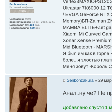
Vertex3MAXIOPS120
Senbonzakura
Ultrastar 7K6000 12
Истинный нефанат
/ EVGA GeForce RTX
Сообщений:
9795
Мemory)БП-Zalman 
Зарегистрирован:
16 сен 2012, 12:50
Благодарил (а):
493
раз.
MAMBA ELITE+Zet gami
Поблагодарили:
559
раз.
Xiaomi Mi Curved Gam
Xonar Xense Premium+
Mid Bluetooth - MARS
Я был им как в горле 
боле.. я злостью плати
Меня зовут -Король С
Senbonzakura
» 29 мар 
Анал..ну че? Не п
Добавлено спустя 1 м