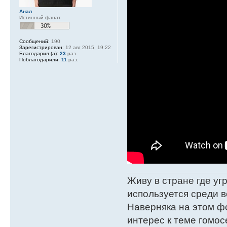
Анал
Истинный фанат
Сообщений:
190
Зарегистрирован:
12 авг 2015, 19:22
Благодарил (а):
23
раз.
Поблагодарили:
11
раз.
Живу в стране где у
используется среди в
Наверняка на этом ф
интерес к теме гомос