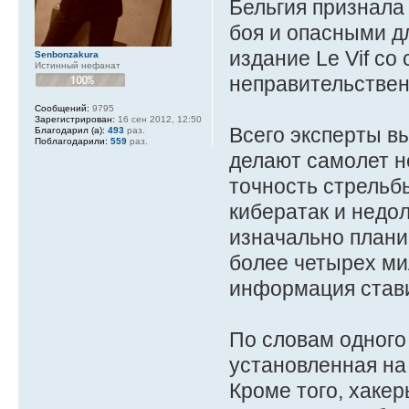
Бельгия признала
боя и опасными д
издание Le Vif со
Senbonzakura
Истинный нефанат
неправительстве
Сообщений:
9795
Зарегистрирован:
16 сен 2012, 12:50
Всего эксперты в
Благодарил (а):
493
раз.
Поблагодарили:
559
раз.
делают самолет н
точность стрельб
кибератак и недол
изначально плани
более четырех ми
информация стави
По словам одного 
установленная на
Кроме того, хаке